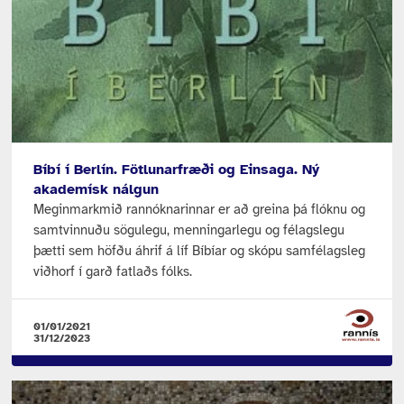
Bíbí í Berlín. Fötlunarfræði og Einsaga. Ný
akademísk nálgun
Meginmarkmið rannóknarinnar er að greina þá flóknu og
samtvinnuðu sögulegu, menningarlegu og félagslegu
þætti sem höfðu áhrif á líf Bíbíar og skópu samfélagsleg
viðhorf í garð fatlaðs fólks.
01/01/2021
31/12/2023