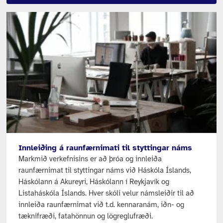
Innleiðing á raunfærnimati til styttingar náms
Markmið verkefnisins er að þróa og innleiða
raunfærnimat til styttingar náms við Háskóla Íslands,
Háskólann á Akureyri, Háskólann í Reykjavík og
Listaháskóla Íslands. Hver skóli velur námsleiðir til að
innleiða raunfærnimat við t.d. kennaranám, iðn- og
tæknifræði, fatahönnun og lögreglufræði.