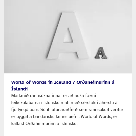
World of Words in Iceland / Orðaheimurinn á
Íslandi
Markmið rannsóknarinnar er að auka færni
leikskólabarna í íslensku máli með sérstakri áherslu á
fjöltyngd börn. Sú íhlutunaraðferð sem rannsökuð verður
er byggð á bandarísku kennsluefni, World of Words, er
kallast Orðaheimurinn á íslensku.