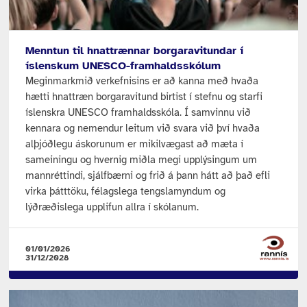
Menntun til hnattrænnar borgaravitundar í
íslenskum UNESCO-framhaldsskólum
Meginmarkmið verkefnisins er að kanna með hvaða
hætti hnattræn borgaravitund birtist í stefnu og starfi
íslenskra UNESCO framhaldsskóla. Í samvinnu við
kennara og nemendur leitum við svara við því hvaða
alþjóðlegu áskorunum er mikilvægast að mæta í
sameiningu og hvernig miðla megi upplýsingum um
mannréttindi, sjálfbærni og frið á þann hátt að það efli
virka þátttöku, félagslega tengslamyndum og
lýðræðislega upplifun allra í skólanum.
01/01/2026
31/12/2028