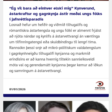
“Ég vil bara að einhver elski mig” Kynverund,
ástarkraftur og gagnkynja ástir meðal ungs fólks
í jafnréttisparadís
Losnað hefur um hefðir og viðmið tilhugalífs og
rómantískra ástartengsla og ungu fólki er almennt frjálst
að njóta nándar og kynlífs á ástarvettvangi án væntinga
um tilfinningatengsl eða skuldbindingu til lengri tíma.
Rannsókn þessi snýr að míkró-pólitískum valdatengslum
í gagnkynhneigðu tilhugalífi kynjanna og markmið
erindisins er að kanna hvernig tiltekin sannleiksveldi
móta val og gerendamátt kynjanna þegar kemur að iðkun
og samningum á ástarvettvangi.
01/01/2026