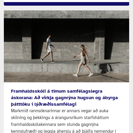
Framhaldsskóli á tímum samfélagslegra
áskorana: Að virkja gagnrýna hugsun og ábyrga
þátttöku í lýðræðissamfélagi
Markmið rannsóknarinnar er annars vegar að auka
skilning og þekkingu á árangursríkum starfsháttum
framhaldsskólakennara sem stunda gagnrýna
kennslufræði og leggja áherslu á að þjálfa nemendur í