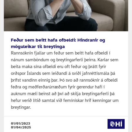
Feður sem beitt hafa ofbeldi: Hindranir og
möguleikar til breytinga
Rannsóknin fjallar um feður sem beitt hafa ofbeldi í
nánum samböndum og breytingarferli þeirra. Karlar sem
beita maka sína ofbeldi eru oft feður og þrátt fyrir
orðspor Íslands sem leiðandi á sviði jafnréttismála þá
þrífst vandinn einnig þar. Þó svo að rannsóknir á ofbeldi
feðra og meðferðarúrræðum fyrir gerendur hafi í
auknum mæli beinst að því að skilja breytingarferli þá
hefur verið lítið samtal við femínískar hrif kenningar um
breytingar.
01/01/2023
01/04/2025