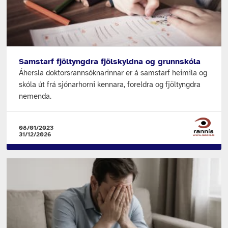
Samstarf fjöltyngdra fjölskyldna og grunnskóla
Áhersla doktorsrannsóknarinnar er á samstarf heimila og
skóla út frá sjónarhorni kennara, foreldra og fjöltyngdra
nemenda.
08/01/2023
31/12/2026