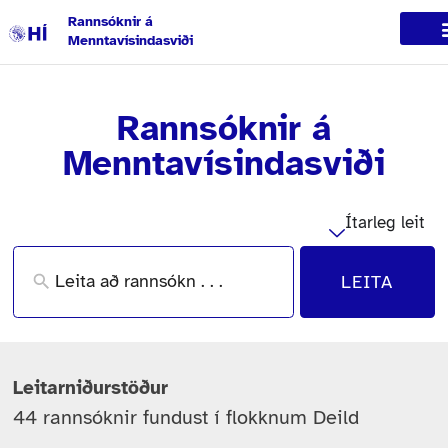
Rannsóknir á
Menntavísindasviði
Rannsóknir á
Menntavísindasviði
Ítarleg leit
LEITA
Leitarniðurstöður
44 rannsóknir fundust í flokknum Deild