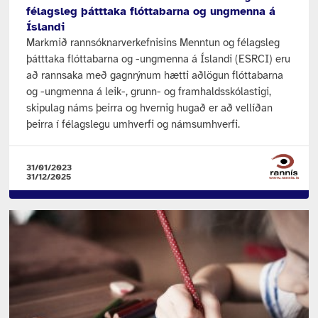
félagsleg þátttaka flóttabarna og ungmenna á
Íslandi
Markmið rannsóknarverkefnisins Menntun og félagsleg
þátttaka flóttabarna og -ungmenna á Íslandi (ESRCI) eru
að rannsaka með gagnrýnum hætti aðlögun flóttabarna
og -ungmenna á leik-, grunn- og framhaldsskólastigi,
skipulag náms þeirra og hvernig hugað er að vellíðan
þeirra í félagslegu umhverfi og námsumhverfi.
31/01/2023
31/12/2025