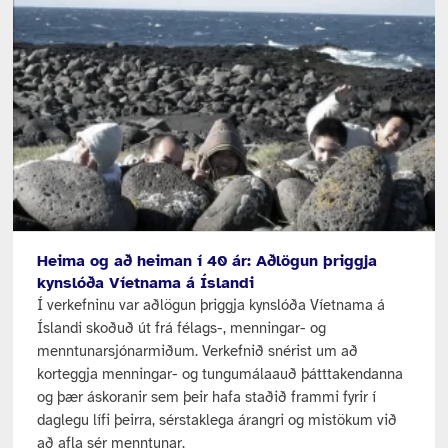
Heima og að heiman í 40 ár: Aðlögun þriggja
kynslóða Víetnama á Íslandi
Í verkefninu var aðlögun þriggja kynslóða Víetnama á
Íslandi skoðuð út frá félags-, menningar- og
menntunarsjónarmiðum. Verkefnið snérist um að
korteggja menningar- og tungumálaauð þátttakendanna
og þær áskoranir sem þeir hafa staðið frammi fyrir í
daglegu lífi þeirra, sérstaklega árangri og mistökum við
að afla sér menntunar.