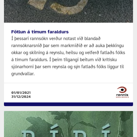
Fötlun á tímum faraldurs
Í þessari rannsókn verður notast við blandað
rannsóknarsnið þar sem markmiðið er að auka þekkingu
okkar og skilning á reynslu, heilsu og velferð fatlaðs fólks
á tímum faraldurs. Í þeim tilgangi beitum við krítísku
sjónarhorni þar sem reynsla og sýn fatlaðs fólks liggur til
grundvallar.
01/01/2021
31/12/2024