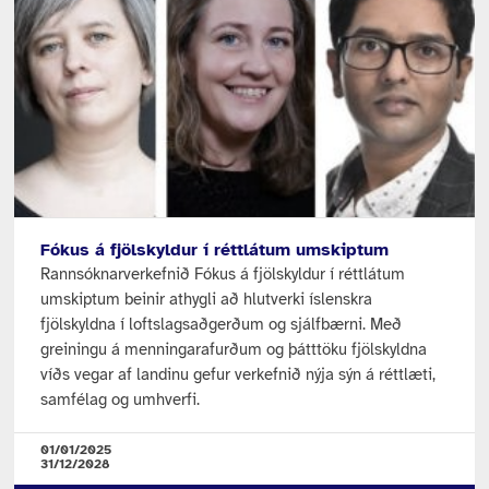
Fókus á fjölskyldur í réttlátum umskiptum
Rannsóknarverkefnið Fókus á fjölskyldur í réttlátum
umskiptum beinir athygli að hlutverki íslenskra
fjölskyldna í loftslagsaðgerðum og sjálfbærni. Með
greiningu á menningarafurðum og þátttöku fjölskyldna
víðs vegar af landinu gefur verkefnið nýja sýn á réttlæti,
samfélag og umhverfi.
01/01/2025
31/12/2028