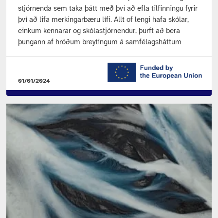
stjórnenda sem taka þátt með því að efla tilfinningu fyrir
því að lifa merkingarbæru lífi. Allt of lengi hafa skólar,
einkum kennarar og skólastjórnendur, þurft að bera
þungann af hröðum breytingum á samfélagsháttum
01/01/2024