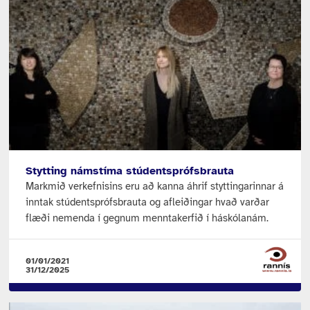
Stytting námstíma stúdentsprófsbrauta
Markmið verkefnisins eru að kanna áhrif styttingarinnar á
inntak stúdentsprófsbrauta og afleiðingar hvað varðar
flæði nemenda í gegnum menntakerfið í háskólanám.
01/01/2021
31/12/2025