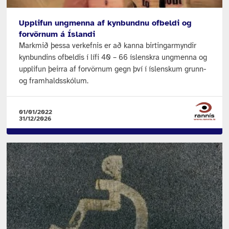
Upplifun ungmenna af kynbundnu ofbeldi og
forvörnum á Íslandi
Markmið þessa verkefnis er að kanna birtingarmyndir
kynbundins ofbeldis í lífi 40 – 66 íslenskra ungmenna og
upplifun þeirra af forvörnum gegn því í íslenskum grunn-
og framhaldsskólum.
01/01/2022
31/12/2026