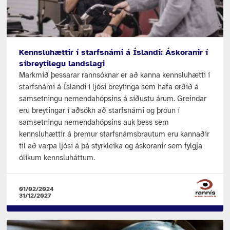
Kennsluhættir í starfsnámi á Íslandi: Áskoranir í
síbreytilegu landslagi
Markmið þessarar rannsóknar er að kanna kennsluhætti í
starfsnámi á Íslandi í ljósi breytinga sem hafa orðið á
samsetningu nemendahópsins á síðustu árum. Greindar
eru breytingar í aðsókn að starfsnámi og þróun í
samsetningu nemendahópsins auk þess sem
kennsluhættir á þremur starfsnámsbrautum eru kannaðir
til að varpa ljósi á þá styrkleika og áskoranir sem fylgja
ólíkum kennsluháttum.
01/02/2024
31/12/2027