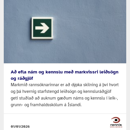
Að efla nám og kennslu með markvissri leiðsögn
og ráðgjöf
Markmið rannsóknarinnar er að dýpka skilning á því hvort
og þá hvernig starfstengd leiðsögn og kennsluráðgjöf
geti stuðlað að auknum gæðum náms og kennslu í leik-,
grunn- og framhaldsskólum á Íslandi.
01/01/2026