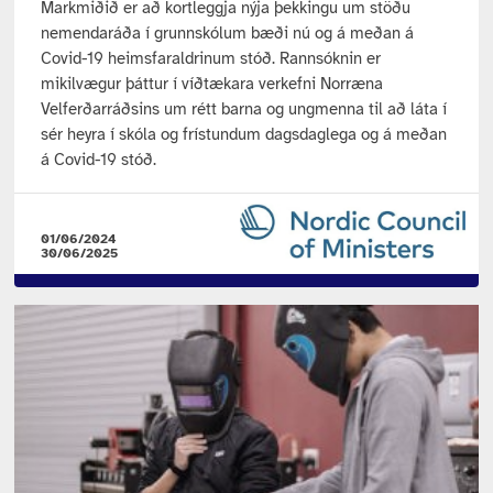
Markmiðið er að kortleggja nýja þekkingu um stöðu
nemendaráða í grunnskólum bæði nú og á meðan á
Covid-19 heimsfaraldrinum stóð. Rannsóknin er
mikilvægur þáttur í víðtækara verkefni Norræna
Velferðarráðsins um rétt barna og ungmenna til að láta í
sér heyra í skóla og frístundum dagsdaglega og á meðan
á Covid-19 stóð.
01/06/2024
30/06/2025