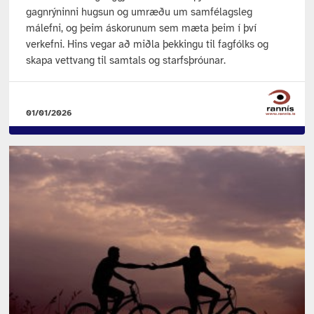
gagnrýninni hugsun og umræðu um samfélagsleg
málefni, og þeim áskorunum sem mæta þeim í því
verkefni. Hins vegar að miðla þekkingu til fagfólks og
skapa vettvang til samtals og starfsþróunar.
01/01/2026