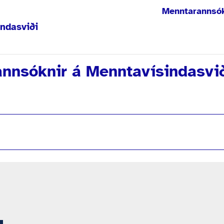
Menntarannsó
ndasviði
nnsóknir á Menntavísindasvi