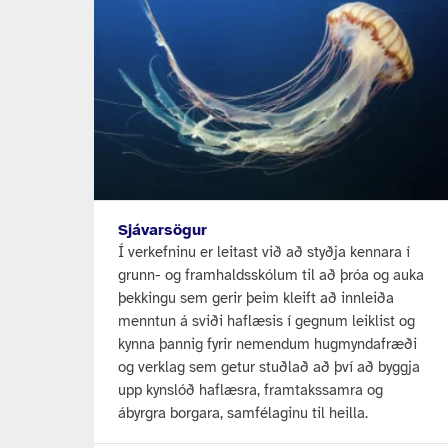
Sjávarsögur
Í verkefninu er leitast við að styðja kennara í
grunn- og framhaldsskólum til að þróa og auka
þekkingu sem gerir þeim kleift að innleiða
menntun á sviði haflæsis í gegnum leiklist og
kynna þannig fyrir nemendum hugmyndafræði
og verklag sem getur stuðlað að því að byggja
upp kynslóð haflæsra, framtakssamra og
ábyrgra borgara, samfélaginu til heilla.