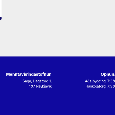
Menntavísindastofnun
Opnuna
Saga, Hagatorg 1,
Aðalbygging: 7:30
107 Reykjavík
Háskólatorg: 7:30