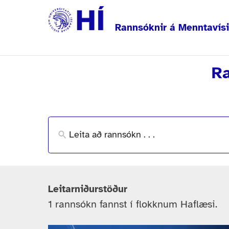
Rannsóknir á Menntavísi
Ra
Leitarniðurstöður
1 rannsókn fannst í flokknum Haflæsi.