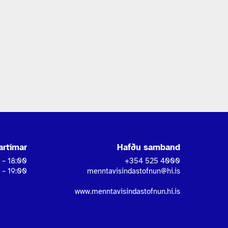
rtímar
Hafðu samband
 – 18:00
+354 525 4000
 – 19:00
menntavisindastofnun@hi.is
www.menntavisindastofnun.hi.is