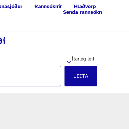
knasjóður
Rannsóknir
Hlaðvörp
Senda rannsókn
ði
Ítarleg leit
LEITA